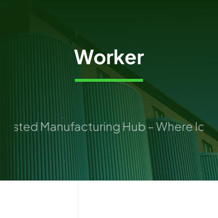
Przejdź
do
zawartości
Worker
usted Manufacturing Hub – Where Ideas 