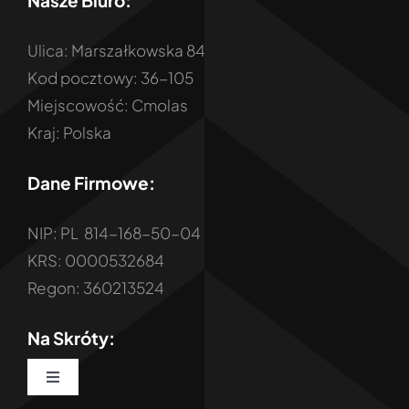
Nasze Biuro:
Ulica: Marszałkowska 84
Kod pocztowy: 36-105
Miejscowość: Cmolas
Kraj: Polska
Dane Firmowe:
NIP: PL 814-168-50-04
KRS: 0000532684
Regon: 360213524
Na Skróty:
Toggle
Navigation