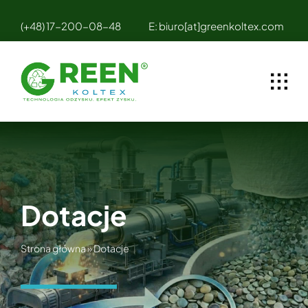
Przejdź
(+48) 17-200-08-48
E: biuro[at]greenkoltex.com
do
zawartości
Dotacje
Strona główna
»
Dotacje