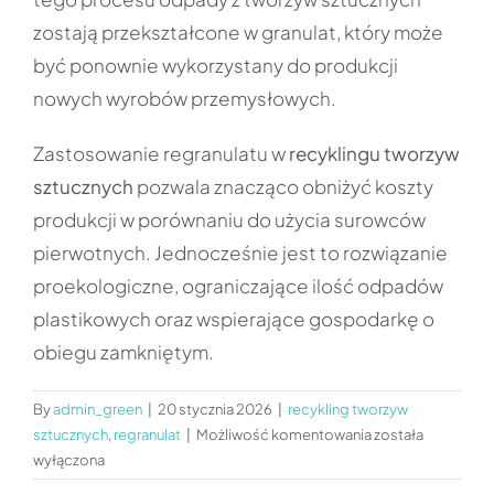
zostają przekształcone w granulat, który może
być ponownie wykorzystany do produkcji
nowych wyrobów przemysłowych.
Zastosowanie regranulatu w
recyklingu tworzyw
sztucznych
pozwala znacząco obniżyć koszty
produkcji w porównaniu do użycia surowców
pierwotnych. Jednocześnie jest to rozwiązanie
proekologiczne, ograniczające ilość odpadów
plastikowych oraz wspierające gospodarkę o
obiegu zamkniętym.
By
admin_green
|
20 stycznia 2026
|
recykling tworzyw
Czym
sztucznych
,
regranulat
|
Możliwość komentowania
została
jest
wyłączona
regranulat?