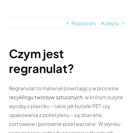
Przejdź
do
zawartości
Poprzedni
Kolejny
Czym jest
regranulat?
Regranulat to materiał powstający w procesie
recyklingu tworzyw sztucznych
, w którym zużyte
wyroby z plastiku – takie jak butelki PET czy
opakowania z polietylenu – są zbierane,
sortowane i ponownie przetwarzane. W wyniku
tego procesu odpady z tworzyw sztucznych