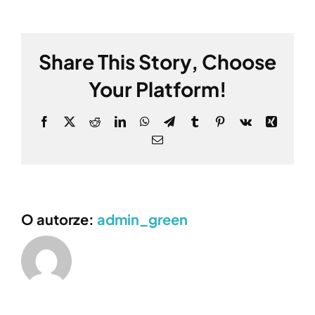
Share This Story, Choose
Your Platform!
Facebook
X
Reddit
LinkedIn
WhatsApp
Telegram
Tumblr
Pinterest
Vk
Xing
Email
O autorze:
admin_green