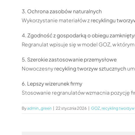
3. Ochrona zasobów naturalnych
Wykorzystanie materiałów z
recyklingu tworzy
4. Zgodność z gospodarką o obiegu zamknięt
Regranulat wpisuje się w model GOZ, w który
5. Szerokie zastosowanie przemysłowe
Nowoczesny
recykling tworzyw sztucznych
umo
6. Lepszy wizerunek firmy
Stosowanie regranulatów wzmacnia pozycję fir
By
admin_green
|
22 stycznia 2026
|
GOZ
,
recykling tworzyw