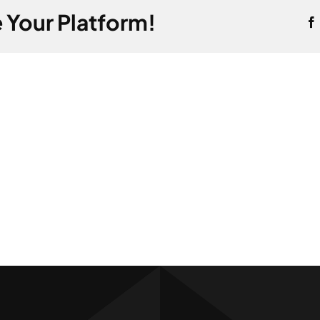
z
 Your Platform!
regranulatu?