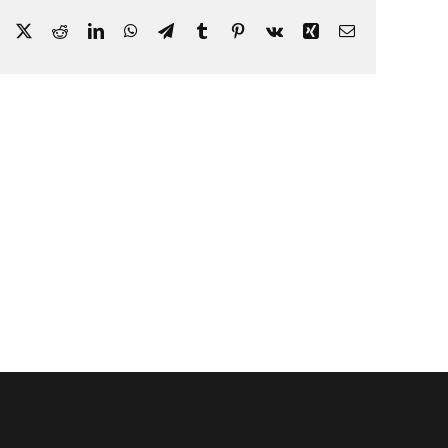
Facebook
X
Reddit
LinkedIn
WhatsApp
Telegram
Tumblr
Pinterest
Vk
Xing
Email