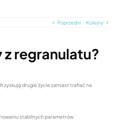
Poprzedni
Kolejny
z regranulatu?
ch
zyskują drugie życie zamiast trafiać na
achowaniu stabilnych parametrów