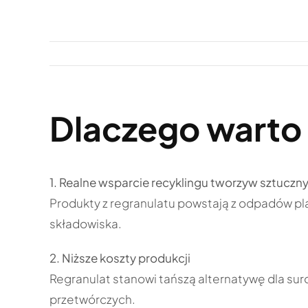
Przejdź
do
zawartości
Dlaczego warto 
1. Realne wsparcie recyklingu tworzyw sztuczn
Produkty z regranulatu powstają z odpadów pla
składowiska.
2. Niższe koszty produkcji
Regranulat stanowi tańszą alternatywę dla su
przetwórczych.