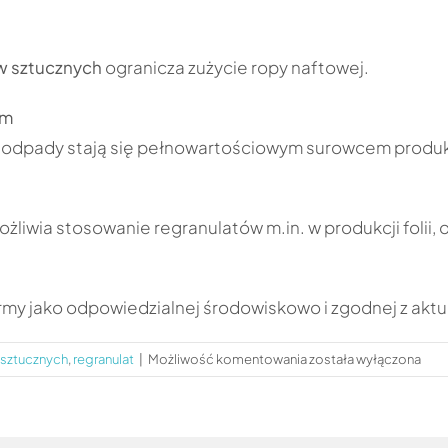
w sztucznych
ogranicza zużycie ropy naftowej.
ym
m odpady stają się pełnowartościowym surowcem produ
żliwia stosowanie regranulatów m.in. w produkcji folii
my jako odpowiedzialnej środowiskowo i zgodnej z akt
Dlaczego
 sztucznych
,
regranulat
|
Możliwość komentowania
została wyłączona
warto
stosować
produkty